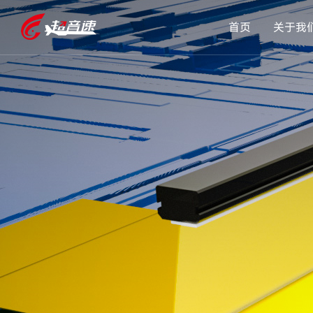
首页
关于我