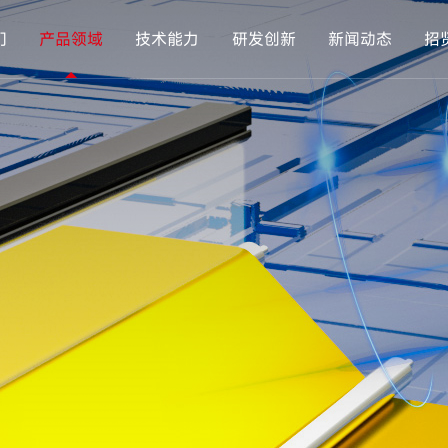
们
产品领域
技术能力
研发创新
新闻动态
招