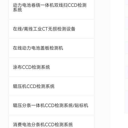
动力电池卷绕一体机双线扫CCD检测
系统
在线/离线工业CT无损检测设备
在线动力电池盖板检测机
涂布CCD检测系统
辊压机CCD检测系统
辊压分条一体机CCD检测系统/贴标机
消费电池分条机CCD检测系统