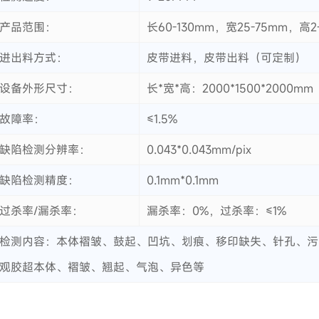
产品范围：
长60-130mm，宽25-75mm，高2
进出料方式：
皮带进料，皮带出料（可定制）
设备外形尺寸：
长*宽*高：2000*1500*2000mm
故障率：
≤1.5%
缺陷检测分辨率：
0.043*0.043mm/pix
缺陷检测精度：
0.1mm*0.1mm
过杀率/漏杀率：
漏杀率：0%，过杀率：≤1%
检测内容：本体褶皱、鼓起、凹坑、划痕、移印缺失、针孔、污
观胶超本体、褶皱、翘起、气泡、异色等