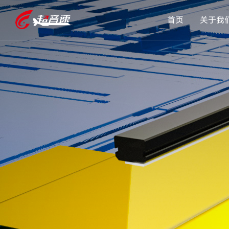
首页
关于我