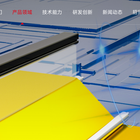
们
产品领域
技术能力
研发创新
新闻动态
招